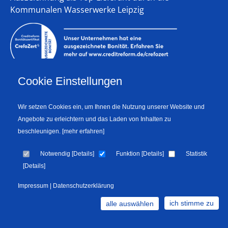
Kommunalen Wasserwerke Leipzig
Cookie Einstellungen
Wir setzen Cookies ein, um Ihnen die Nutzung unserer Website und
Angebote zu erleichtern und das Laden von Inhalten zu
beschleunigen.
[mehr erfahren]
Zertifikat für unsere Nachhaltigkeitsleistung und
Engagement für unternehmerische
Notwendig
[
Details
]
Funktion
[
Details
]
Statistik
Gesellschaftsverantwortung
[
Details
]
Impressum
|
Datenschutzerklärung
©2026 Umwelttechnik & Wasserbau GmbH
Kontakt
ich stimme zu
alle auswählen
Datenschutz
Impressum